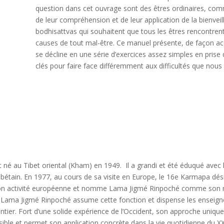
question dans cet ouvrage sont des êtres ordinaires, comm
de leur compréhension et de leur application de la bienveil
bodhisattvas qui souhaitent que tous les êtres rencontren
causes de tout mal-être. Ce manuel présente, de façon acce
se décline en une série d’exercices assez simples en prise
clés pour faire face différemment aux difficultés que nous
é au Tibet oriental (Kham) en 1949. Il a grandi et été éduqué avec l
ibétain. En 1977, au cours de sa visite en Europe, le 16e Karmapa d
son activité européenne et nomme Lama Jigmé Rinpoché comme son 
puis, Lama Jigmé Rinpoché assume cette fonction et dispense les ensei
tier. Fort d’une solide expérience de l’Occident, son approche uniq
ble et permet son application concrète dans la vie quotidienne du XXI