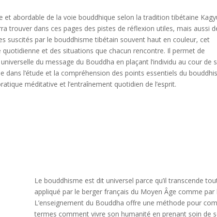
t abordable de la voie bouddhique selon la tradition tibétaine Kagy
 trouver dans ces pages des pistes de réflexion utiles, mais aussi d
ues suscités par le bouddhisme tibétain souvent haut en couleur, cet
ie quotidienne et des situations que chacun rencontre. Il permet de
e universelle du message du Bouddha en plaçant l’individu au cour de 
de dans l’étude et la compréhension des points essentiels du bouddh
ratique méditative et l’entraînement quotidien de l’esprit.
Le bouddhisme est dit universel parce qu’il transcende toute
appliqué par le berger français du Moyen Âge comme par l
L’enseignement du Bouddha offre une méthode pour comp
termes comment vivre son humanité en prenant soin de so