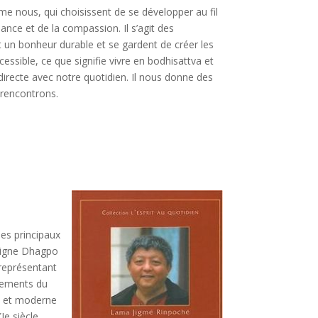
e nous, qui choisissent de se développer au fil
lance et de la compassion. Il s’agit des
t un bonheur durable et se gardent de créer les
ssible, ce que signifie vivre en bodhisattva et
 directe avec notre quotidien. Il nous donne des
 rencontrons.
es principaux
ésigne Dhagpo
représentant
gnements du
ue et moderne
e siècle.