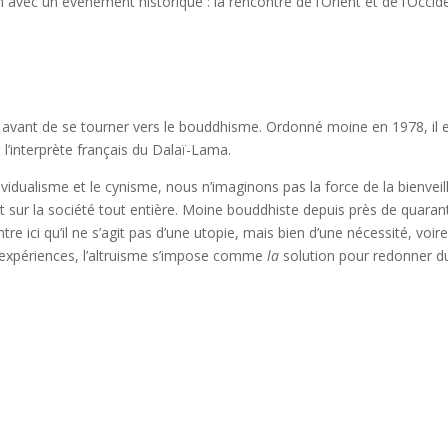
on avec un événement historique : la rencontre de l’Orient et de l’Occi
 avant de se tourner vers le bouddhisme. Ordonné moine en 1978, il e
l’interprète français du Dalaï-Lama.
vidualisme et le cynisme, nous n’imaginons pas la force de la bienveil
 et sur la société tout entière. Moine bouddhiste depuis près de quara
tre ici qu’il ne s’agit pas d’une utopie, mais bien d’une nécessité, voir
d’expériences, l’altruisme s’impose comme
la
solution pour redonner d