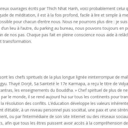
reux ouvrages écrits par Thich Nhat Hanh, voici probablement celui q
guide de méditation, il est à la fois profond, facile à lire et simple à m
 possible pour chacun d’entre nous. Nous ne pourrons plus dire : je sui
d’un lieu à l’autre, du parking au bureau, nous pouvons toujours en p
un de nos pas. Chaque pas fait en pleine conscience nous aide à relâc
et transformation.
nt les chefs spirituels de la plus longue lignée ininterrompue de maî
yu. Thayé Dorjé, Sa Sainteté le 17e Karmapa, a reçu le titre de Vidyad
 tantras, les enseignements du Bouddha. » Chef spirituel de plus de ne
par le monde, il se rend aujourd hui sur tous les continents pour tra
la résolution des conflits. L’éducation développe les valeurs inhérent
 d’établir, à un niveau personnel puis sociétal, une paix et une sérén
t, ou par l’intermédiaire de son site Internet ou des réseaux sociau
nts, afin que tous les êtres puissent avoir accès à la compréhension de