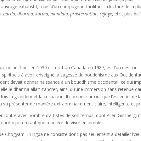
 ouvrage exhaustif, mais d’un compagnon facilitant la lecture de la pl
ar
bardo, dharma, karma, mandala, prosternation, refuge
, etc., plus de
, né au Tibet en 1939 et mort au Canada en 1987, est l’un des tout
 spirituels à avoir enseigné la sagesse du bouddhisme aux Occident
dent devait donner naissance à un bouddhisme occidental, ce qui impli
uelle le dharma allait s’ancrer, ainsi qu’une immersion sans retenue
 fois la grandeur et la crispation. Il comprit surtout que l’essentiel de 
 a su présenter de manière extraordinairement claire, intelligente et pr
ncontre avec nombre d’artistes de son temps, dont Allen Ginsberg, mai
a politique en tant que manière de vivre ensemble.
 de Chögyam Trungpa ne consiste donc pas seulement à détailler l’œuvr