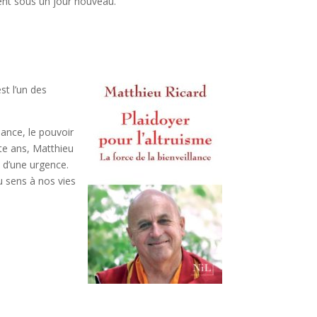
dent sous un jour nouveau.
st l’un des
lance, le pouvoir
nte ans, Matthieu
e d’une urgence.
u sens à nos vies