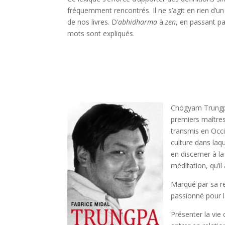
fréquemment rencontrés. Il ne s’agit en rien d’un
de nos livres. D’
abhidharma
à
zen
, en passant p
mots sont expliqués.
Chögyam Trungpa
premiers maîtres
transmis en Occi
culture dans laq
en discerner à la
méditation, qu’il
Marqué par sa re
passionné pour l
Présenter la vie