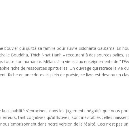
une bouvier qui quitta sa famille pour suivre Siddharta Gautama. En n
ndra le Bouddha, Thich Nhat Hanh – recourant à des sources palies, san
 toute son humanité. Mêlant à la vie et aux enseignements de ” l’Éveill
phie riche de ressources spirituelles. Un ouvrage qui retrace la vie du
t. Riche en anecdotes et plein de poésie, ce livre est devenu un clas
 la culpabilité s’enracinent dans les jugements négatifs que nous por
 erreurs, tant cognitives qu’afflictives, sont inévitables ; elles naissen
nous emprisonnent dans notre version de la réalité. Ceci n’est pas un