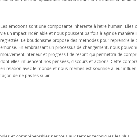
Les émotions sont une composante inhérente à l’être humain. Elles o
vie un impact indéniable et nous poussent parfois à agir de manière 
regrettée. Le bouddhisme propose des méthodes pour reprendre le co
emprise. En embrassant un processus de changement, nous pouvons prét
mouvement intérieur et progressif de l’esprit qui permettra de compr
dont elles influencent nos pensées, discours et actions. Cette comp
en relation avec le monde et nous-mêmes est soumise à leur influence
façon de ne pas les subir.
simples et compréhensibles par tous aux termes techniques les plus